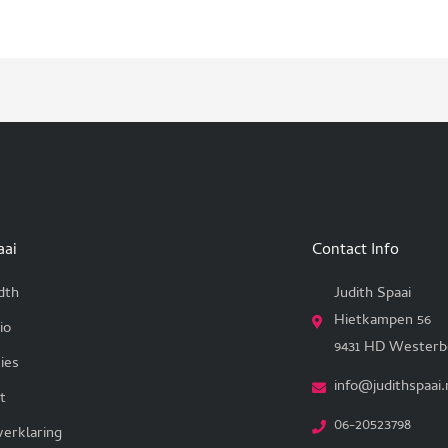
aai
Contact Info
dth
Judith Spaai
Hietkampen 56
io
9431 HD Westerb
ies
info@judithspaai.
t
06-20523798
verklaring