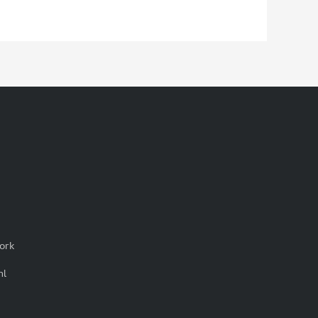
ork
nl