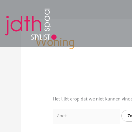
Ga
naar
de
Zoek
inhoud
naar:
Woning
Het lijkt erop dat we niet kunnen vind