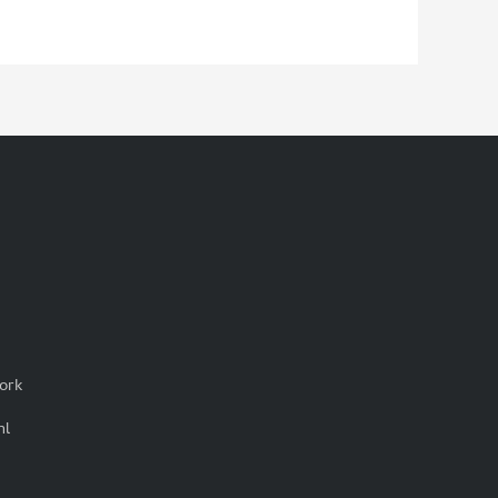
ork
nl