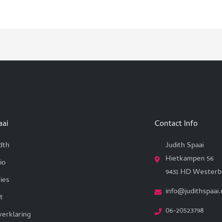
aai
Contact Info
dth
Judith Spaai
Hietkampen 56
io
9431 HD Westerb
ies
info@judithspaai.
t
06-20523798
verklaring