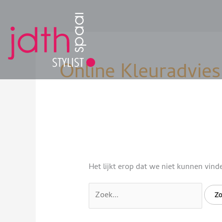
Ga
naar
de
Zoek
inhoud
naar:
Online Kleuradvies
Het lijkt erop dat we niet kunnen vind