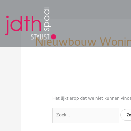
Ga
naar
de
Zoek
inhoud
naar:
Nieuwbouw Woni
Het lijkt erop dat we niet kunnen vind