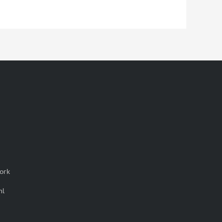
ork
nl