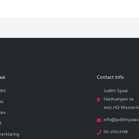
aai
Contact Info
dth
Judith Spaai
Hietkampen 56
io
9431 HD Westerb
ies
info@judithspaai.
t
06-20523798
verklaring