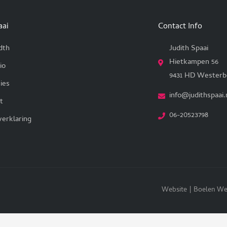
aai
Contact Info
dth
Judith Spaai
Hietkampen 56
io
9431 HD Westerb
ies
info@judithspaai.
t
06-20523798
verklaring
Website | Boelen We