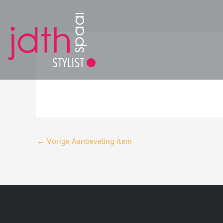
Ga
naar
de
inhoud
←
Vorige Aanbeveling item