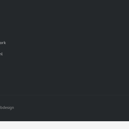
ork
nl
bdesign